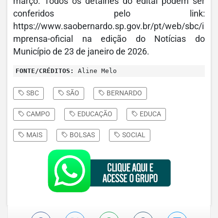
março. Todos os detalhes do edital podem ser
conferidos pelo link:
https://www.saobernardo.sp.gov.br/pt/web/sbc/i
mprensa-oficial na edição do Notícias do
Município de 23 de janeiro de 2026.
FONTE/CRÉDITOS:
Aline Melo
SBC
SÃO
BERNARDO
CAMPO
EDUCAÇÃO
EDUCA
MAIS
BOLSAS
SOCIAL