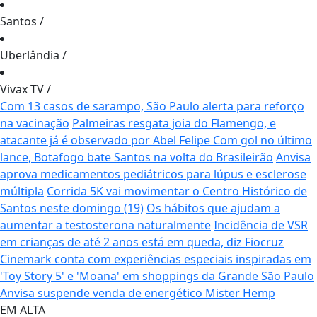
Santos
/
Uberlândia
/
Vivax TV
/
Com 13 casos de sarampo, São Paulo alerta para reforço
na vacinação
Palmeiras resgata joia do Flamengo, e
atacante já é observado por Abel Felipe
Com gol no último
lance, Botafogo bate Santos na volta do Brasileirão
Anvisa
aprova medicamentos pediátricos para lúpus e esclerose
múltipla
Corrida 5K vai movimentar o Centro Histórico de
Santos neste domingo (19)
Os hábitos que ajudam a
aumentar a testosterona naturalmente
Incidência de VSR
em crianças de até 2 anos está em queda, diz Fiocruz
Cinemark conta com experiências especiais inspiradas em
'Toy Story 5' e 'Moana' em shoppings da Grande São Paulo
Anvisa suspende venda de energético Mister Hemp
EM ALTA