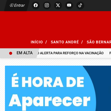
Entrar
/
/
INÍCIO
SANTO ANDRÉ
SÃO BERNA
EM ALTA
 SARAMPO, SÃO PAULO ALERTA PARA REFORÇO NA VACINAÇÃO
P