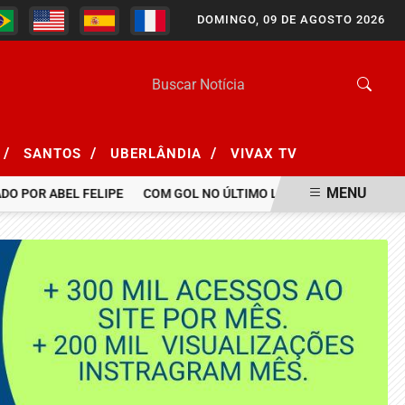
DOMINGO, 09 DE AGOSTO 2026
/
/
/
SANTOS
UBERLÂNDIA
VIVAX TV
MENU
O POR ABEL FELIPE
COM GOL NO ÚLTIMO LANCE, BOTAFOGO BAT