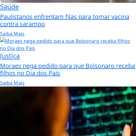
Saúde
Paulistanos enfrentam filas para tomar vacina
contra sarampo
Saiba Mais
Justiça
Moraes nega pedido para que Bolsonaro receba
filhos no Dia dos Pais
Saiba Mais