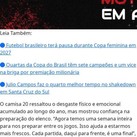
Leia Também:
Futebol brasileiro terá pausa durante Copa feminina em
2027
Quartas da Copa do Brasil têm sete campeões e um vice
na briga por premiação milionária
Julio Campos faz o quarto melhor tempo no shakedown
em Santa Cruz do Sul
O camisa 20 ressaltou o desgaste físico e emocional
acumulado ao longo do ano, mas mostrou confiança na
preparação do elenco. “Agora temos uma semana inteira
para nos preparar entre os jogos. Isso ajuda a estarmos
mais frescos. Cada partida, daqui para frente, é uma final”,