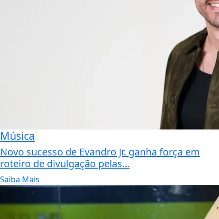
Música
Novo sucesso de Evandro Jr. ganha força em
roteiro de divulgação pelas...
Saiba Mais