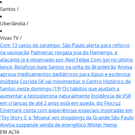
Santos
/
Uberlândia
/
Vivax TV
/
Com 13 casos de sarampo, São Paulo alerta para reforço
na vacinação
Palmeiras resgata joia do Flamengo, e
atacante já é observado por Abel Felipe
Com gol no último
lance, Botafogo bate Santos na volta do Brasileirão
Anvisa
aprova medicamentos pediátricos para lúpus e esclerose
múltipla
Corrida 5K vai movimentar o Centro Histórico de
Santos neste domingo (19)
Os hábitos que ajudam a
aumentar a testosterona naturalmente
Incidência de VSR
em crianças de até 2 anos está em queda, diz Fiocruz
Cinemark conta com experiências especiais inspiradas em
'Toy Story 5' e 'Moana' em shoppings da Grande São Paulo
Anvisa suspende venda de energético Mister Hemp
EM ALTA