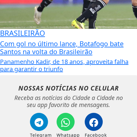
BRASILEIRÃO
Com gol no último lance, Botafogo bate
Santos na volta do Brasileirão
Panamenho Kadir, de 18 anos, aproveita falha
para garantir o triunfo
NOSSAS NOTÍCIAS
NO CELULAR
Receba as notícias do Cidade a Cidade no
seu app favorito de mensagens.
Telegram
Whatsapp
Facebook