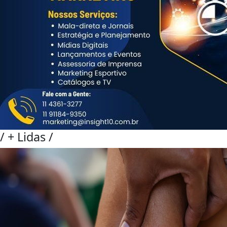
/
+ Lidas
/