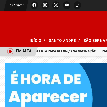
Entrar
/
/
INÍCIO
SANTO ANDRÉ
SÃO BERNA
EM ALTA
AMPO, SÃO PAULO ALERTA PARA REFORÇO NA VACINAÇÃO
PALMEI