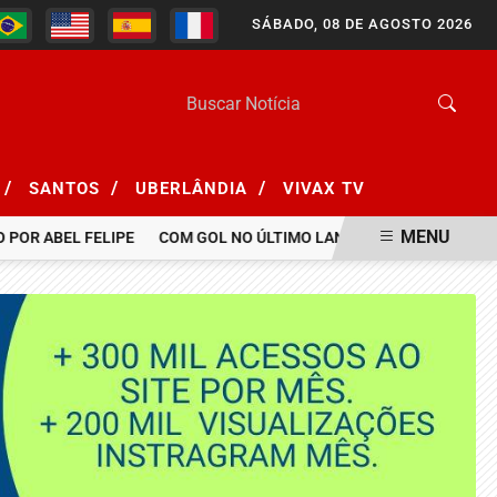
SÁBADO, 08 DE AGOSTO 2026
/
/
/
SANTOS
UBERLÂNDIA
VIVAX TV
MENU
R ABEL FELIPE
COM GOL NO ÚLTIMO LANCE, BOTAFOGO BATE SAN