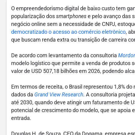
O empreendedorismo digital de baixo custo tem gan
popularização dos
smartphones
e pelo avanço das so
negócio online sem a necessidade de CNPJ, estoq
democratizado o acesso ao comércio eletrônico
, a
que buscam renda extra ou transição de carreira co
De acordo com levantamento da consultoria
Mordor 
modelo logístico que permite a venda de produtos s
valor de USD 507,18 bilhões em 2026, podendo alcan
Em termos de receita, o Brasil representou 1,8% do
dados da
Grand View Research
. A consultoria proje
até 2030, quando deve atingir um faturamento de U
potencial de crescimento do modelo, que se apoia em
entrada.
Douglas H. de Souza, CEO da Dogama, empresa esp