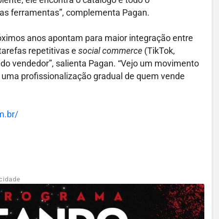
ente, ele encontra o catálogo e todo o
rias ferramentas”, complementa Pagan.
róximos anos apontam para maior integração entre
tarefas repetitivas e
social commerce
(TikTok,
 do vendedor”, salienta Pagan. “Vejo um movimento
e uma profissionalização gradual de quem vende
m.br/
cidade