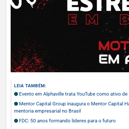
LEIA TAMBÉM:
Evento em Alphaville trata YouTube como ativo de
Mentor Capital Group inaugura o Mentor Capital Hall
mentoria empresarial no Brasil
FDC: 50 anos formando líderes para o futuro