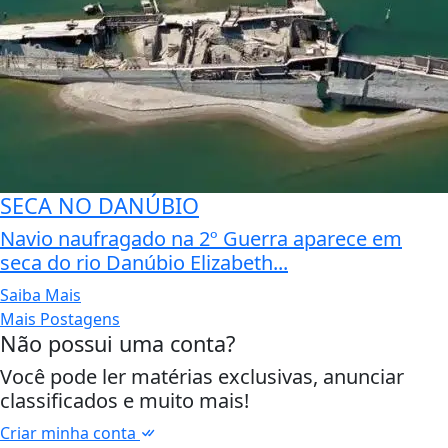
SECA NO DANÚBIO
Navio naufragado na 2º Guerra aparece em
seca do rio Danúbio Elizabeth...
Saiba Mais
Mais Postagens
Não possui uma conta?
Você pode ler matérias exclusivas, anunciar
classificados e muito mais!
Criar minha conta