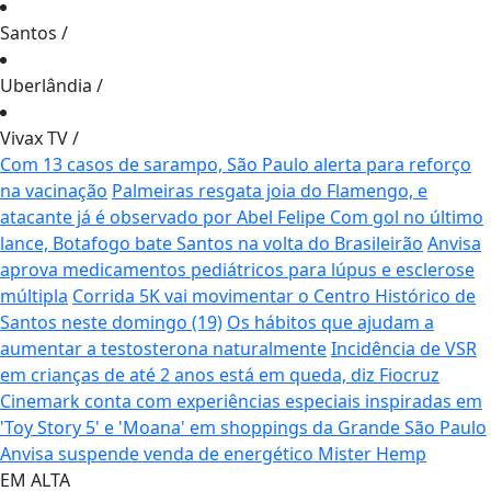
Santos
/
Uberlândia
/
Vivax TV
/
Com 13 casos de sarampo, São Paulo alerta para reforço
na vacinação
Palmeiras resgata joia do Flamengo, e
atacante já é observado por Abel Felipe
Com gol no último
lance, Botafogo bate Santos na volta do Brasileirão
Anvisa
aprova medicamentos pediátricos para lúpus e esclerose
múltipla
Corrida 5K vai movimentar o Centro Histórico de
Santos neste domingo (19)
Os hábitos que ajudam a
aumentar a testosterona naturalmente
Incidência de VSR
em crianças de até 2 anos está em queda, diz Fiocruz
Cinemark conta com experiências especiais inspiradas em
'Toy Story 5' e 'Moana' em shoppings da Grande São Paulo
Anvisa suspende venda de energético Mister Hemp
EM ALTA