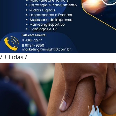
/
+ Lidas
/