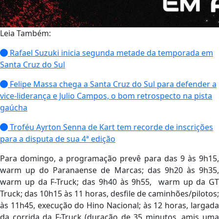
Leia Também:
Rafael Suzuki inicia segunda metade da temporada em
Santa Cruz do Sul
Felipe Massa chega a Santa Cruz do Sul para defender a
vice-liderança e Julio Campos, o bom retrospecto na pista
gaúcha
Troféu Ayrton Senna de Kart tem recorde de inscrições
para a disputa de sua 4ª edição
Para domingo, a programação prevê para das 9 às 9h15,
warm up do Paranaense de Marcas; das 9h20 às 9h35,
warm up da F-Truck; das 9h40 às 9h55, warm up da GT
Truck; das 10h15 às 11 horas, desfile de caminhões/pilotos;
às 11h45, execução do Hino Nacional; às 12 horas, largada
da corrida da F-Truck (duração de 35 minutos, amis uma