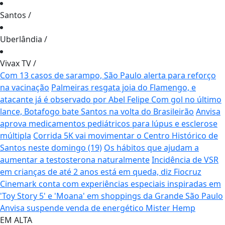
Santos
/
Uberlândia
/
Vivax TV
/
Com 13 casos de sarampo, São Paulo alerta para reforço
na vacinação
Palmeiras resgata joia do Flamengo, e
atacante já é observado por Abel Felipe
Com gol no último
lance, Botafogo bate Santos na volta do Brasileirão
Anvisa
aprova medicamentos pediátricos para lúpus e esclerose
múltipla
Corrida 5K vai movimentar o Centro Histórico de
Santos neste domingo (19)
Os hábitos que ajudam a
aumentar a testosterona naturalmente
Incidência de VSR
em crianças de até 2 anos está em queda, diz Fiocruz
Cinemark conta com experiências especiais inspiradas em
'Toy Story 5' e 'Moana' em shoppings da Grande São Paulo
Anvisa suspende venda de energético Mister Hemp
EM ALTA