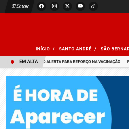
Entrar
/
/
INÍCIO
SANTO ANDRÉ
SÃO BERNA
EM ALTA
 SARAMPO, SÃO PAULO ALERTA PARA REFORÇO NA VACINAÇÃO
P