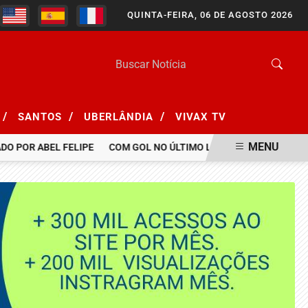
QUINTA-FEIRA, 06 DE AGOSTO 2026
/
/
/
SANTOS
UBERLÂNDIA
VIVAX TV
MENU
DO POR ABEL FELIPE
COM GOL NO ÚLTIMO LANCE, BOTAFOGO BAT