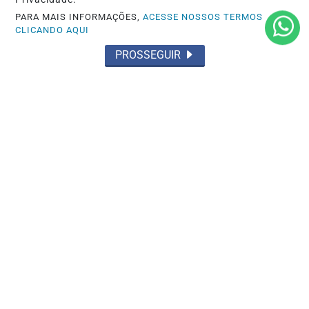
PARA MAIS INFORMAÇÕES,
ACESSE NOSSOS TERMOS
CLICANDO AQUI
PROSSEGUIR
CABIDE SOLIDÁRIO
Em São Bernardo, Fundo Social cria
'Cabide Solidário Itinerante' e leva
bazar...
Saiba Mais
MAIS POSTAGENS