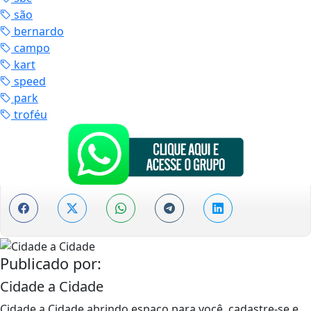
são
bernardo
campo
kart
speed
park
troféu
Publicado por:
Cidade a Cidade
Cidade a Cidade abrindo espaço para você, cadastre-se e