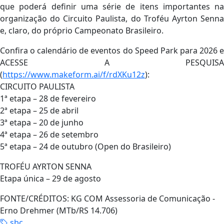
que poderá definir uma série de itens importantes na
organização do Circuito Paulista, do Troféu Ayrton Senna
e, claro, do próprio Campeonato Brasileiro.
Confira o calendário de eventos do Speed Park para 2026 e
ACESSE A PESQUISA
(
https://www.makeform.ai/f/rdXKu12z
):
CIRCUITO PAULISTA
1ª etapa – 28 de fevereiro
2ª etapa – 25 de abril
3ª etapa – 20 de junho
4ª etapa – 26 de setembro
5ª etapa – 24 de outubro (Open do Brasileiro)
TROFÉU AYRTON SENNA
Etapa única – 29 de agosto
FONTE/CRÉDITOS:
KG COM Assessoria de Comunicação -
Erno Drehmer (MTb/RS 14.706)
sbc