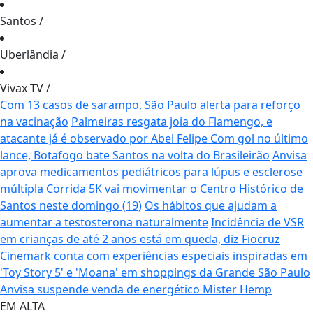
Santos
/
Uberlândia
/
Vivax TV
/
Com 13 casos de sarampo, São Paulo alerta para reforço
na vacinação
Palmeiras resgata joia do Flamengo, e
atacante já é observado por Abel Felipe
Com gol no último
lance, Botafogo bate Santos na volta do Brasileirão
Anvisa
aprova medicamentos pediátricos para lúpus e esclerose
múltipla
Corrida 5K vai movimentar o Centro Histórico de
Santos neste domingo (19)
Os hábitos que ajudam a
aumentar a testosterona naturalmente
Incidência de VSR
em crianças de até 2 anos está em queda, diz Fiocruz
Cinemark conta com experiências especiais inspiradas em
'Toy Story 5' e 'Moana' em shoppings da Grande São Paulo
Anvisa suspende venda de energético Mister Hemp
EM ALTA