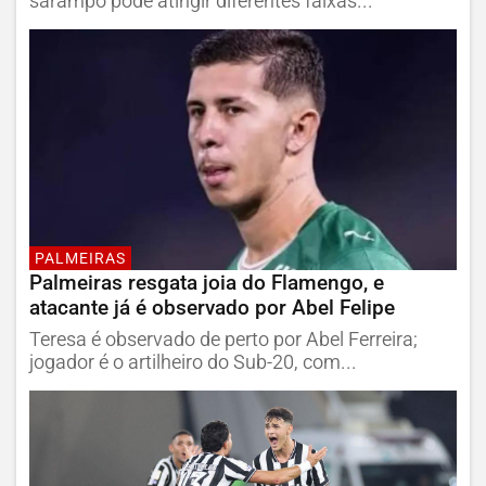
sarampo pode atingir diferentes faixas...
PALMEIRAS
Palmeiras resgata joia do Flamengo, e
atacante já é observado por Abel Felipe
Teresa é observado de perto por Abel Ferreira;
jogador é o artilheiro do Sub-20, com...