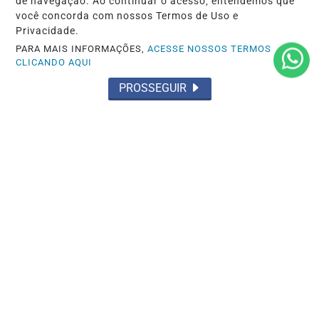
de navegação. Ao continuar o acesso, entendemos que
você concorda com nossos Termos de Uso e
Privacidade.
PARA MAIS INFORMAÇÕES,
ACESSE NOSSOS TERMOS
CLICANDO AQUI
PROSSEGUIR
COLECIONÁVEIS
Mundo dos Colecionáveis desembarca
no Shopping Metrópole com itens para
fãs da...
Saiba Mais