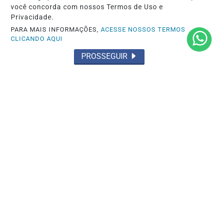
você concorda com nossos Termos de Uso e
Privacidade.
PARA MAIS INFORMAÇÕES,
ACESSE NOSSOS TERMOS
CLICANDO AQUI
CARAVANA DA SAÚDE
PROSSEGUIR
Caravana da Saúde em São Bernardo
supera metas de atendimento na Clínica
da...
Saiba Mais