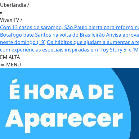
Uberlândia
/
Vivax TV
/
Com 13 casos de sarampo, São Paulo alerta para reforço n
Botafogo bate Santos na volta do Brasileirão
Anvisa aprova
neste domingo (19)
Os hábitos que ajudam a aumentar a t
com experiências especiais inspiradas em 'Toy Story 5' e
EM ALTA
MENU