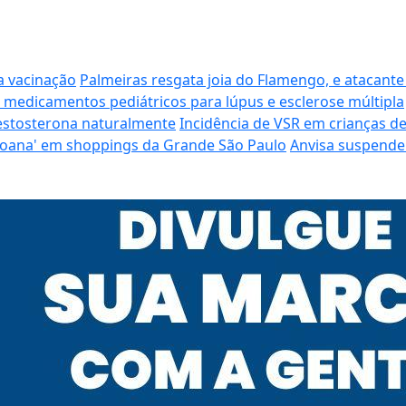
a vacinação
Palmeiras resgata joia do Flamengo, e atacante
 medicamentos pediátricos para lúpus e esclerose múltipla
estosterona naturalmente
Incidência de VSR em crianças de
 'Moana' em shoppings da Grande São Paulo
Anvisa suspende