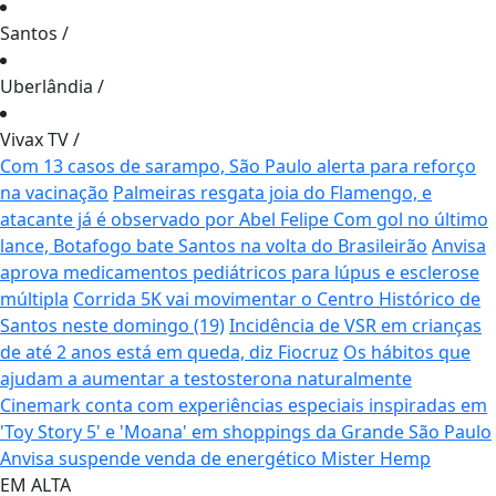
Santos
/
Uberlândia
/
Vivax TV
/
Com 13 casos de sarampo, São Paulo alerta para reforço
na vacinação
Palmeiras resgata joia do Flamengo, e
atacante já é observado por Abel Felipe
Com gol no último
lance, Botafogo bate Santos na volta do Brasileirão
Anvisa
aprova medicamentos pediátricos para lúpus e esclerose
múltipla
Corrida 5K vai movimentar o Centro Histórico de
Santos neste domingo (19)
Incidência de VSR em crianças
de até 2 anos está em queda, diz Fiocruz
Os hábitos que
ajudam a aumentar a testosterona naturalmente
Cinemark conta com experiências especiais inspiradas em
'Toy Story 5' e 'Moana' em shoppings da Grande São Paulo
Anvisa suspende venda de energético Mister Hemp
EM ALTA