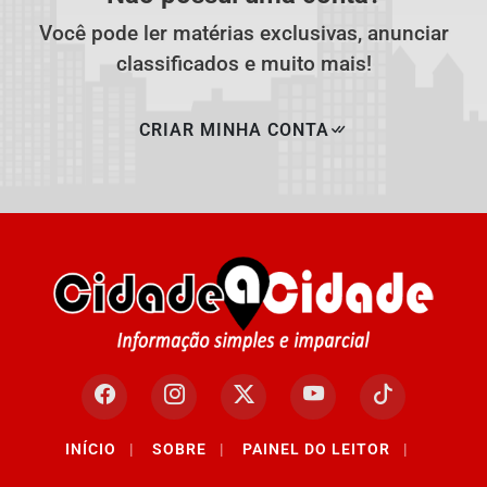
Você pode ler matérias exclusivas, anunciar
classificados e muito mais!
CRIAR MINHA CONTA
Termos de Uso e Privacidade
INÍCIO
|
SOBRE
|
PAINEL DO LEITOR
|
Esse site utiliza cookies para melhorar sua experiência