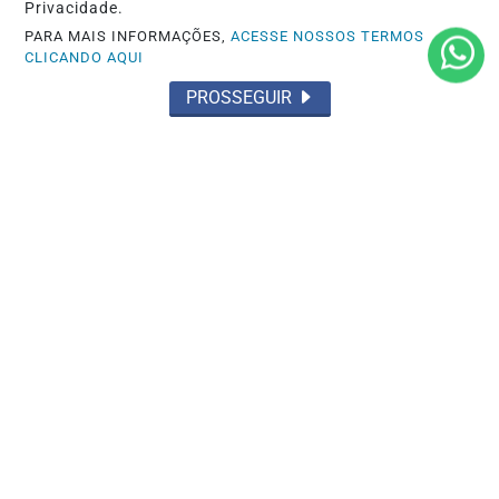
Privacidade.
Itália"
PARA MAIS INFORMAÇÕES,
ACESSE NOSSOS TERMOS
CLICANDO AQUI
Saiba Mais
PROSSEGUIR
MAIS POSTAGENS
Não possui uma conta?
Você pode ler matérias exclusivas, anunciar
classificados e muito mais!
CRIAR MINHA CONTA