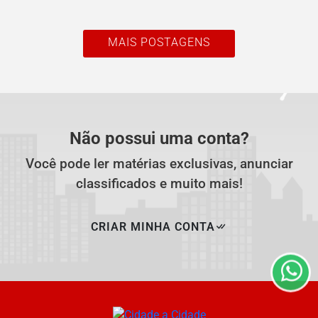
MAIS POSTAGENS
Não possui uma conta?
Você pode ler matérias exclusivas, anunciar
Termos de Uso e Privacidade
classificados e muito mais!
Esse site utiliza cookies para melhorar sua experiência
de navegação. Ao continuar o acesso, entendemos que
você concorda com nossos Termos de Uso e
CRIAR MINHA CONTA
Privacidade.
PARA MAIS INFORMAÇÕES,
ACESSE NOSSOS TERMOS
CLICANDO AQUI
PROSSEGUIR