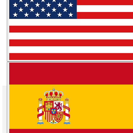
Atrium Shopping recebe Drive-
thru Sustentável para descarte de
eletroeletrônicos e lâmpadas
Ação ocorrerá nesta sexta-feira e no
sábado; Santo André gera 8,9 milhões de
toneladas de resíduos eletrônicos por ano
Por
Cidade a Cidade
04/12/2025 22:43