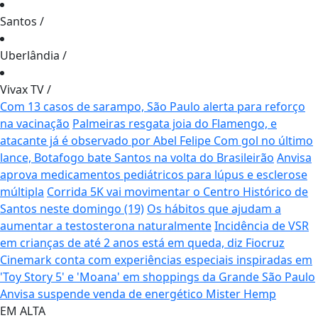
Santos
/
Uberlândia
/
Vivax TV
/
Com 13 casos de sarampo, São Paulo alerta para reforço
na vacinação
Palmeiras resgata joia do Flamengo, e
atacante já é observado por Abel Felipe
Com gol no último
lance, Botafogo bate Santos na volta do Brasileirão
Anvisa
aprova medicamentos pediátricos para lúpus e esclerose
múltipla
Corrida 5K vai movimentar o Centro Histórico de
Santos neste domingo (19)
Os hábitos que ajudam a
aumentar a testosterona naturalmente
Incidência de VSR
em crianças de até 2 anos está em queda, diz Fiocruz
Cinemark conta com experiências especiais inspiradas em
'Toy Story 5' e 'Moana' em shoppings da Grande São Paulo
Anvisa suspende venda de energético Mister Hemp
EM ALTA