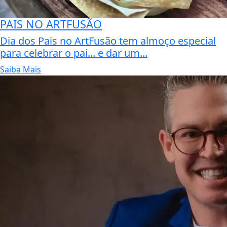
PAIS NO ARTFUSÃO
Dia dos Pais no ArtFusão tem almoço especial
para celebrar o pai... e dar um...
Saiba Mais