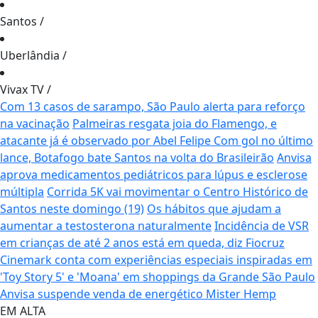
Santos
/
Uberlândia
/
Vivax TV
/
Com 13 casos de sarampo, São Paulo alerta para reforço
na vacinação
Palmeiras resgata joia do Flamengo, e
atacante já é observado por Abel Felipe
Com gol no último
lance, Botafogo bate Santos na volta do Brasileirão
Anvisa
aprova medicamentos pediátricos para lúpus e esclerose
múltipla
Corrida 5K vai movimentar o Centro Histórico de
Santos neste domingo (19)
Os hábitos que ajudam a
aumentar a testosterona naturalmente
Incidência de VSR
em crianças de até 2 anos está em queda, diz Fiocruz
Cinemark conta com experiências especiais inspiradas em
'Toy Story 5' e 'Moana' em shoppings da Grande São Paulo
Anvisa suspende venda de energético Mister Hemp
EM ALTA