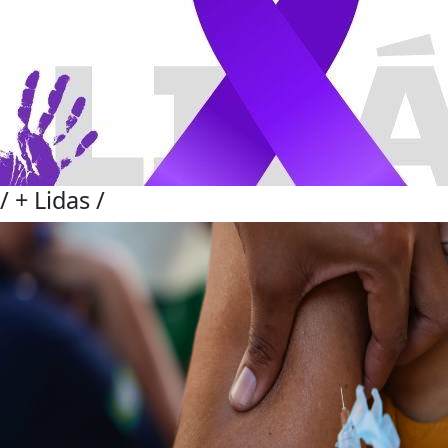
/
+ Lidas
/