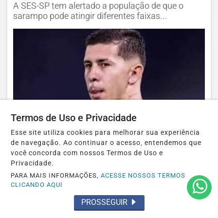
A SES-SP tem alertado a população de que o
sarampo pode atingir diferentes faixas...
Termos de Uso e Privacidade
PALMEIRAS
Esse site utiliza cookies para melhorar sua experiência
Palmeiras resgata joia do Flamengo, e
de navegação. Ao continuar o acesso, entendemos que
atacante já é observado por Abel Felipe
você concorda com nossos Termos de Uso e
Privacidade.
Teresa é observado de perto por Abel Ferreira;
PARA MAIS INFORMAÇÕES,
ACESSE NOSSOS TERMOS
jogador é o artilheiro do Sub-20, com...
CLICANDO AQUI
PROSSEGUIR