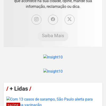
que acontece na sua cidade, opine, mande sua
informação, reclamação ou dica.
Saiba Mais
/
+ Lidas
/
SAÚDE