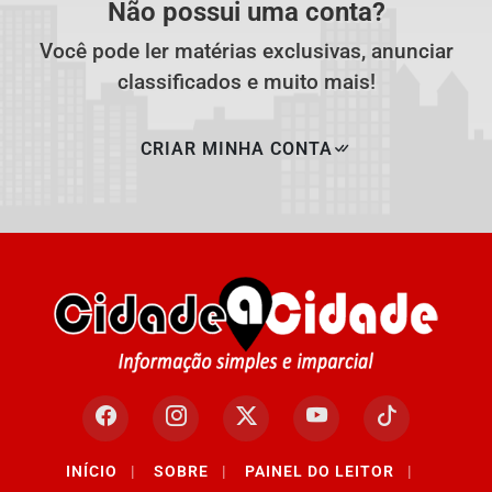
Não possui uma conta?
Você pode ler matérias exclusivas, anunciar
classificados e muito mais!
CRIAR MINHA CONTA
Termos de Uso e Privacidade
INÍCIO
|
SOBRE
|
PAINEL DO LEITOR
|