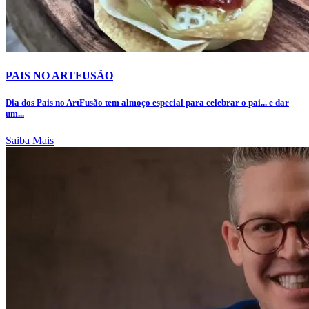
PAIS NO ARTFUSÃO
Dia dos Pais no ArtFusão tem almoço especial para celebrar o pai... e dar
um...
Saiba Mais