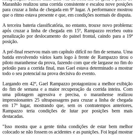
Maranhão realizou uma corrida consistente e escalou nove posições
para cruzar a linha de chegada em 9º lugar. A performance mostrou
que o ritmo estava presente e que, em condições normais de disputa.
A terceira bateria classificatória, no entanto, trouxe novo problema:
após cruzar a linha de chegada em 15º, Rampazzo recebeu outra
penalização por deslocamento do painel frontal, caindo para a 19ª
posição.
A pré-final reservou mais um capítulo difícil no fim de semana. Uma
batida envolvendo vários karts logo à frente de Rampazzo tirou o
piloto maranhense da prova, fazendo com que ele largasse no fim do
pelotão para a corrida final, mas Gael estava determinado a mostrar
todo o seu potencial na prova decisiva do evento.
Largando em 42º, Gael Rampazzo protagonizou a melhor exibição
do fim de semana e a maior recuperação da corrida inteira. Com
uma pilotagem agressiva e precisa, o maranhense realizou
impressionantes 25 ultrapassagens para cruzar a linha de chegada
em 17º lugar, mostrando que, sem os contratempos anteriores,
Rampazzo teria condições de lutar por posições bem mais
destacadas.
"Isso mostra que a gente tinha condições de estar bem melhor
colocado se não fossem os acidentes e as punições. Foi legal mostrar