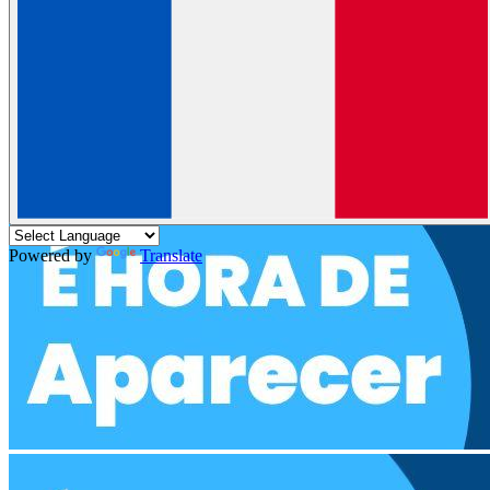
Santos na volta do Brasileirão
Anvisa aprova medicamentos
pediátricos para lúpus e esclerose múltipla
Corrida 5K vai
movimentar o Centro Histórico de Santos neste domingo (19)
Os
hábitos que ajudam a aumentar a testosterona naturalmente
Incidência de VSR em crianças de até 2 anos está em queda, diz
Fiocruz
Cinemark conta com experiências especiais inspiradas em
'Toy Story 5' e 'Moana' em shoppings da Grande São Paulo
Anvisa
suspende venda de energético Mister Hemp
EM ALTA
MENU
Powered by
Translate