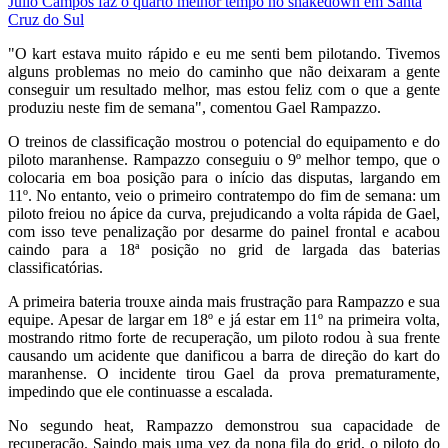
Julio Campos faz o quarto melhor tempo no shakedown em Santa
Cruz do Sul
"O kart estava muito rápido e eu me senti bem pilotando. Tivemos
alguns problemas no meio do caminho que não deixaram a gente
conseguir um resultado melhor, mas estou feliz com o que a gente
produziu neste fim de semana", comentou Gael Rampazzo.
O treinos de classificação mostrou o potencial do equipamento e do
piloto maranhense. Rampazzo conseguiu o 9º melhor tempo, que o
colocaria em boa posição para o início das disputas, largando em
11º. No entanto, veio o primeiro contratempo do fim de semana: um
piloto freiou no ápice da curva, prejudicando a volta rápida de Gael,
com isso teve penalização por desarme do painel frontal e acabou
caindo para a 18ª posição no grid de largada das baterias
classificatórias.
A primeira bateria trouxe ainda mais frustração para Rampazzo e sua
equipe. Apesar de largar em 18º e já estar em 11º na primeira volta,
mostrando ritmo forte de recuperação, um piloto rodou à sua frente
causando um acidente que danificou a barra de direção do kart do
maranhense. O incidente tirou Gael da prova prematuramente,
impedindo que ele continuasse a escalada.
No segundo heat, Rampazzo demonstrou sua capacidade de
recuperação. Saindo mais uma vez da nona fila do grid, o piloto do