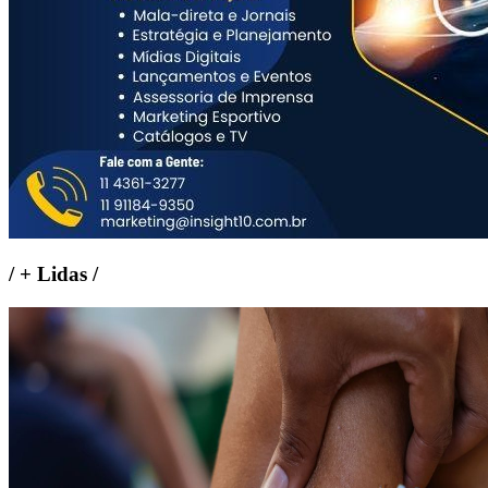
/
+ Lidas
/