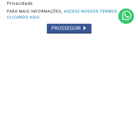
Privacidade.
PARA MAIS INFORMAÇÕES,
ACESSE NOSSOS TERMOS
CLICANDO AQUI
PROSSEGUIR
GOURMET
O cardápio pode definir o lucro do Dia
dos Pais nos restaurantes
Saiba Mais