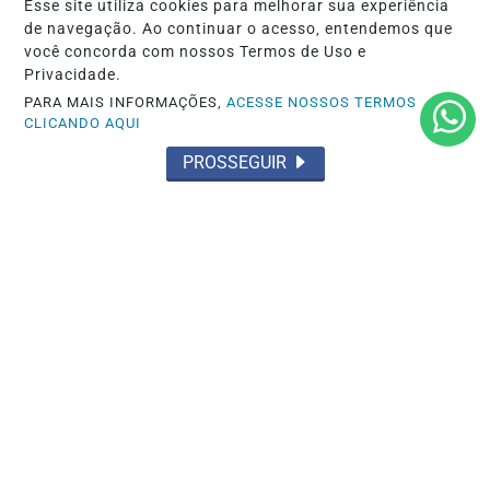
Felipe Massa chega a Santa Cruz do Sul
Esse site utiliza cookies para melhorar sua experiência
de navegação. Ao continuar o acesso, entendemos que
para defender a vice-liderança e Julio...
você concorda com nossos Termos de Uso e
Privacidade.
Saiba Mais
PARA MAIS INFORMAÇÕES,
ACESSE NOSSOS TERMOS
CLICANDO AQUI
PROSSEGUIR
TROFÉU AYRTON SENNA
Troféu Ayrton Senna de Kart tem recorde