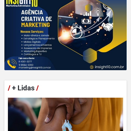
/
+ Lidas
/