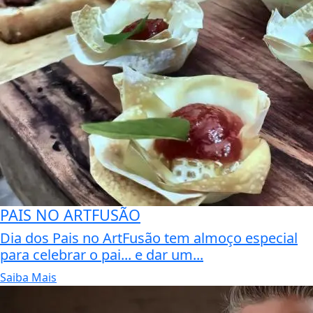
PAIS NO ARTFUSÃO
Dia dos Pais no ArtFusão tem almoço especial
para celebrar o pai... e dar um...
Saiba Mais