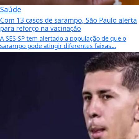
Saúde
Com 13 casos de sarampo, São Paulo alerta
para reforço na vacinação
A SES-SP tem alertado a população de que o
sarampo pode atingir diferentes faixas...