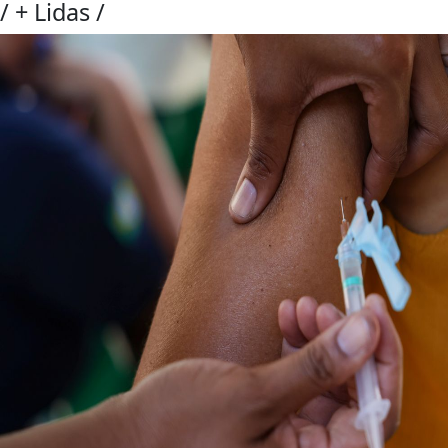
/
+ Lidas
/