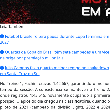
Leia Também:
Futebol brasileiro terá pausa durante Copa feminina em
2027
Quartas da Copa do Brasil têm sete campeões e um vice
na briga por premiação milionária
Julio Campos faz o quarto melhor tempo no shakedown
em Santa Cruz do Sul
No Treino 1, Fachini cravou 1:42,667, garantindo o melhor
tempo da sessão. A consistência se manteve no Treino 2,
onde registrou 1:43,515, novamente ocupando a primeira
posição. O ápice do dia chegou na classificatória, quando o
piloto de 2021 (campeão da divisão Light), 2022 e 2024