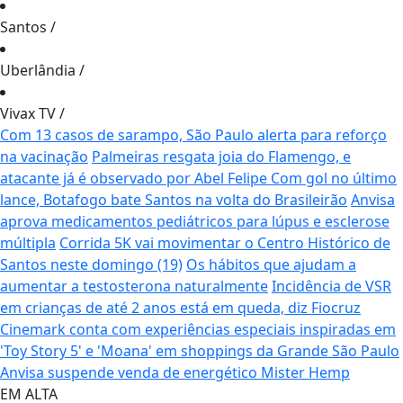
Santos
/
Uberlândia
/
Vivax TV
/
Com 13 casos de sarampo, São Paulo alerta para reforço
na vacinação
Palmeiras resgata joia do Flamengo, e
atacante já é observado por Abel Felipe
Com gol no último
lance, Botafogo bate Santos na volta do Brasileirão
Anvisa
aprova medicamentos pediátricos para lúpus e esclerose
múltipla
Corrida 5K vai movimentar o Centro Histórico de
Santos neste domingo (19)
Os hábitos que ajudam a
aumentar a testosterona naturalmente
Incidência de VSR
em crianças de até 2 anos está em queda, diz Fiocruz
Cinemark conta com experiências especiais inspiradas em
'Toy Story 5' e 'Moana' em shoppings da Grande São Paulo
Anvisa suspende venda de energético Mister Hemp
EM ALTA