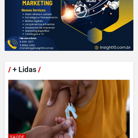
/
+ Lidas
/
SAÚDE