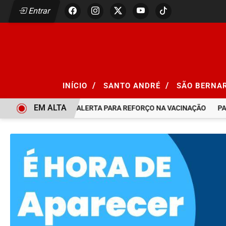
Entrar
/
/
INÍCIO
SANTO ANDRÉ
SÃO BERNA
EM ALTA
ARAMPO, SÃO PAULO ALERTA PARA REFORÇO NA VACINAÇÃO
PALM