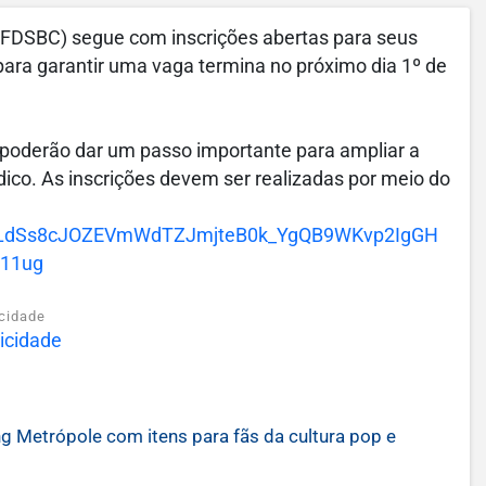
(FDSBC) segue com inscrições abertas para seus
ara garantir uma vaga termina no próximo dia 1º de
s poderão dar um passo importante para ampliar a
ico. As inscrições devem ser realizadas por meio do
qLdSs8cJOZEVmWdTZJmjteB0k_YgQB9WKvp2IgGH
11ug
cidade
Metrópole com itens para fãs da cultura pop e