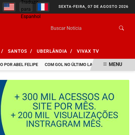
SEXTA-FEIRA, 07 DE AGOSTO 2026
/
/
/
SANTOS
UBERLÂNDIA
VIVAX TV
MENU
POR ABEL FELIPE
COM GOL NO ÚLTIMO LANCE, BOTAFOGO BATE S