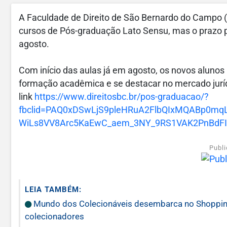
A Faculdade de Direito de São Bernardo do Campo 
cursos de Pós-graduação Lato Sensu, mas o prazo p
agosto.
Com início das aulas já em agosto, os novos aluno
formação acadêmica e se destacar no mercado juríd
link
https://www.direitosbc.br/pos-graduacao/?
fbclid=PAQ0xDSwLjS9pleHRuA2FlbQIxMQABp0m
WiLs8VV8Arc5KaEwC_aem_3NY_9RS1VAK2PnBdFI
Publi
LEIA TAMBÉM:
Mundo dos Colecionáveis desembarca no Shopping 
colecionadores