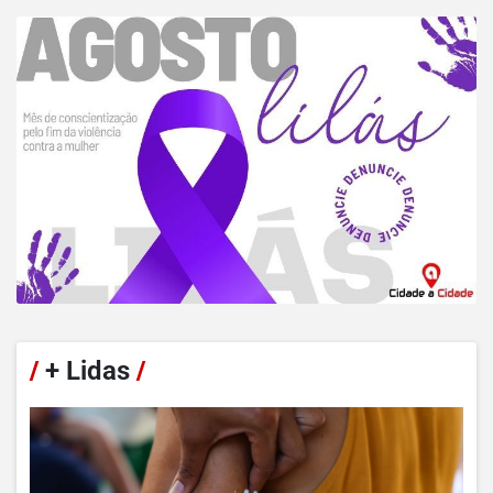
/
+ Lidas
/