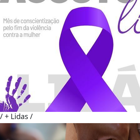
/
+ Lidas
/