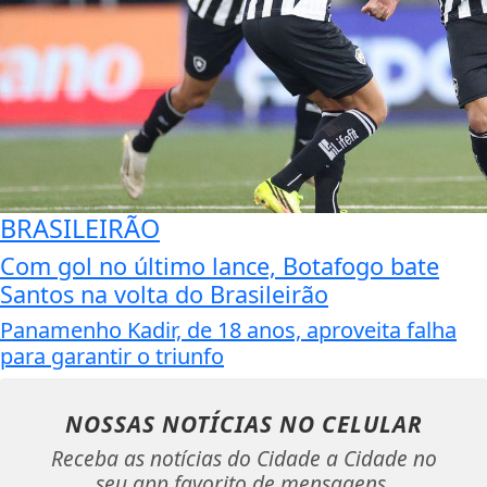
BRASILEIRÃO
Com gol no último lance, Botafogo bate
Santos na volta do Brasileirão
Panamenho Kadir, de 18 anos, aproveita falha
para garantir o triunfo
NOSSAS NOTÍCIAS
NO CELULAR
Receba as notícias do Cidade a Cidade no
seu app favorito de mensagens.