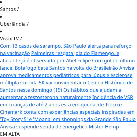
Santos
/
Uberlândia
/
Vivax TV
/
Com 13 casos de sarampo, São Paulo alerta para reforço
na vacinação
Palmeiras resgata joia do Flamengo, e
atacante já é observado por Abel Felipe
Com gol no último
lance, Botafogo bate Santos na volta do Brasileirão
Anvisa
aprova medicamentos pediátricos para lúpus e esclerose
múltipla
Corrida 5K vai movimentar o Centro Histórico de
Santos neste domingo (19)
Os hábitos que ajudam a
aumentar a testosterona naturalmente
Incidência de VSR
em crianças de até 2 anos está em queda, diz Fiocruz
Cinemark conta com experiências especiais inspiradas em
'Toy Story 5' e 'Moana' em shoppings da Grande São Paulo
Anvisa suspende venda de energético Mister Hemp
EM ALTA