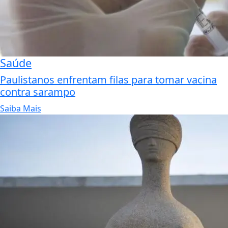
Saúde
Paulistanos enfrentam filas para tomar vacina
contra sarampo
Saiba Mais