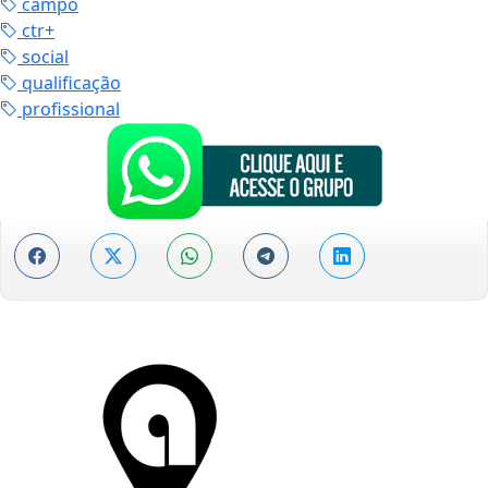
campo
ctr+
social
qualificação
profissional