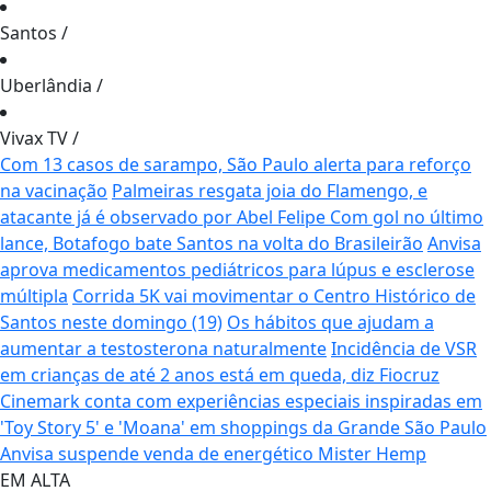
Santos
/
Uberlândia
/
Vivax TV
/
Com 13 casos de sarampo, São Paulo alerta para reforço
na vacinação
Palmeiras resgata joia do Flamengo, e
atacante já é observado por Abel Felipe
Com gol no último
lance, Botafogo bate Santos na volta do Brasileirão
Anvisa
aprova medicamentos pediátricos para lúpus e esclerose
múltipla
Corrida 5K vai movimentar o Centro Histórico de
Santos neste domingo (19)
Os hábitos que ajudam a
aumentar a testosterona naturalmente
Incidência de VSR
em crianças de até 2 anos está em queda, diz Fiocruz
Cinemark conta com experiências especiais inspiradas em
'Toy Story 5' e 'Moana' em shoppings da Grande São Paulo
Anvisa suspende venda de energético Mister Hemp
EM ALTA