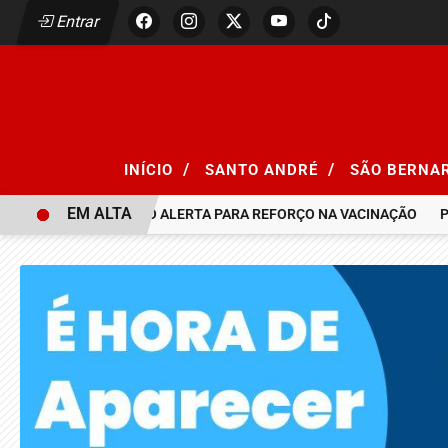
Entrar
/
/
INÍCIO
SANTO ANDRÉ
SÃO BERNA
EM ALTA
 SARAMPO, SÃO PAULO ALERTA PARA REFORÇO NA VACINAÇÃO
PA