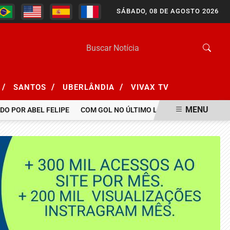
SÁBADO, 08 DE AGOSTO 2026
/
/
/
SANTOS
UBERLÂNDIA
VIVAX TV
MENU
O POR ABEL FELIPE
COM GOL NO ÚLTIMO LANCE, BOTAFOGO BATE