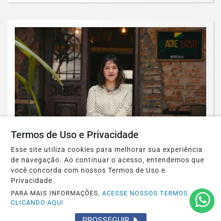
Termos de Uso e Privacidade
ARÔ FEAT
Esse site utiliza cookies para melhorar sua experiência
de navegação. Ao continuar o acesso, entendemos que
Arô Feat estreia em São Paulo com
você concorda com nossos Termos de Uso e
encontro que reúne gastronomia, música
Privacidade.
e...
PARA MAIS INFORMAÇÕES,
ACESSE NOSSOS TERMOS
CLICANDO AQUI
Saiba Mais
PROSSEGUIR