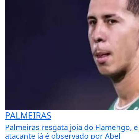
PALMEIRAS
Palmeiras resgata joia do Flamengo, e
atacante já é observado por Abel