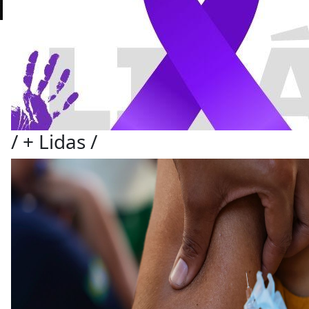
/
+ Lidas
/