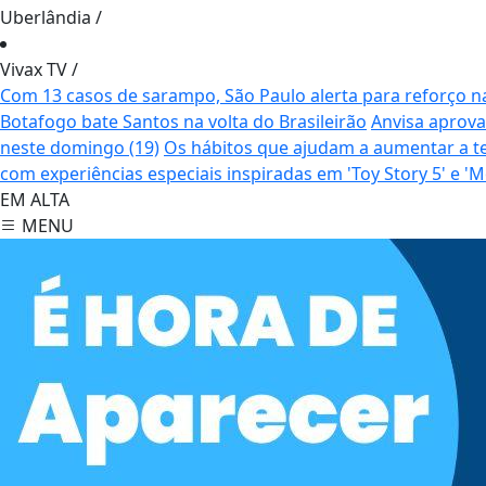
Uberlândia
/
Vivax TV
/
Com 13 casos de sarampo, São Paulo alerta para reforço n
Botafogo bate Santos na volta do Brasileirão
Anvisa aprova
neste domingo (19)
Os hábitos que ajudam a aumentar a t
com experiências especiais inspiradas em 'Toy Story 5' e
EM ALTA
MENU