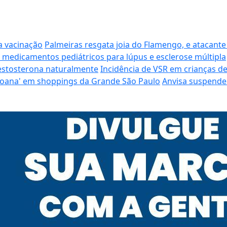
a vacinação
Palmeiras resgata joia do Flamengo, e atacante
 medicamentos pediátricos para lúpus e esclerose múltipla
estosterona naturalmente
Incidência de VSR em crianças de
 'Moana' em shoppings da Grande São Paulo
Anvisa suspende