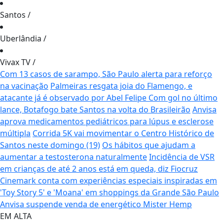
Santos
/
Uberlândia
/
Vivax TV
/
Com 13 casos de sarampo, São Paulo alerta para reforço
na vacinação
Palmeiras resgata joia do Flamengo, e
atacante já é observado por Abel Felipe
Com gol no último
lance, Botafogo bate Santos na volta do Brasileirão
Anvisa
aprova medicamentos pediátricos para lúpus e esclerose
múltipla
Corrida 5K vai movimentar o Centro Histórico de
Santos neste domingo (19)
Os hábitos que ajudam a
aumentar a testosterona naturalmente
Incidência de VSR
em crianças de até 2 anos está em queda, diz Fiocruz
Cinemark conta com experiências especiais inspiradas em
'Toy Story 5' e 'Moana' em shoppings da Grande São Paulo
Anvisa suspende venda de energético Mister Hemp
EM ALTA