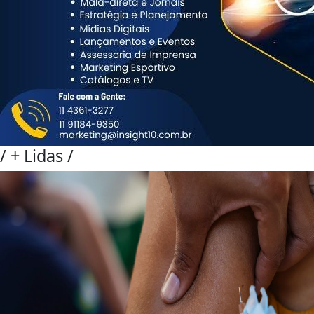
/
+ Lidas
/