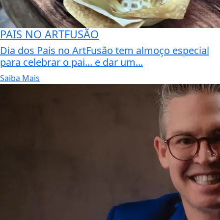
PAIS NO ARTFUSÃO
Dia dos Pais no ArtFusão tem almoço especial
para celebrar o pai... e dar um...
Saiba Mais