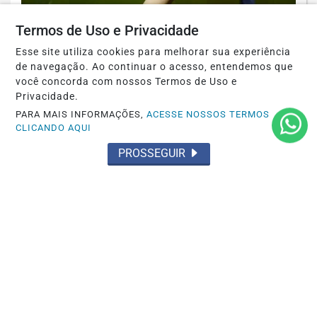
Termos de Uso e Privacidade
Esse site utiliza cookies para melhorar sua experiência
de navegação. Ao continuar o acesso, entendemos que
você concorda com nossos Termos de Uso e
BRASIL
Privacidade.
Agosto terá dois eclipses; saiba como
PARA MAIS INFORMAÇÕES,
ACESSE NOSSOS TERMOS
assistir aos fenômenos
CLICANDO AQUI
PROSSEGUIR
Saiba Mais
JUSTIÇA
Moraes nega pedido para que Bolsonaro
receba filhos no Dia dos Pais