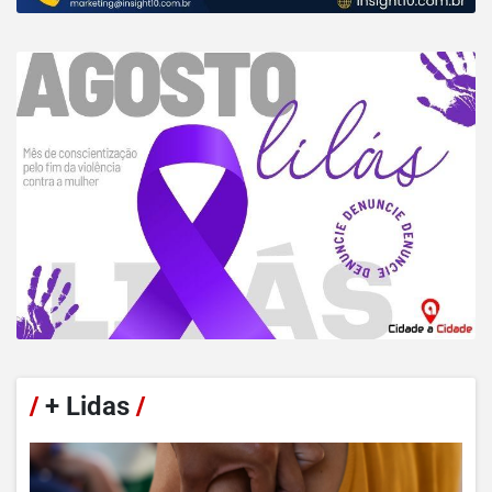
/
+ Lidas
/