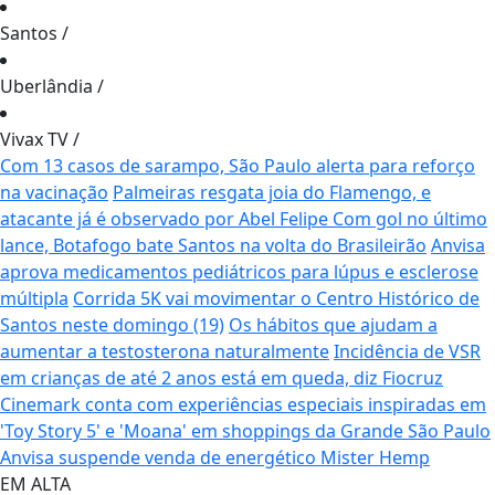
Santos
/
Uberlândia
/
Vivax TV
/
Com 13 casos de sarampo, São Paulo alerta para reforço
na vacinação
Palmeiras resgata joia do Flamengo, e
atacante já é observado por Abel Felipe
Com gol no último
lance, Botafogo bate Santos na volta do Brasileirão
Anvisa
aprova medicamentos pediátricos para lúpus e esclerose
múltipla
Corrida 5K vai movimentar o Centro Histórico de
Santos neste domingo (19)
Os hábitos que ajudam a
aumentar a testosterona naturalmente
Incidência de VSR
em crianças de até 2 anos está em queda, diz Fiocruz
Cinemark conta com experiências especiais inspiradas em
'Toy Story 5' e 'Moana' em shoppings da Grande São Paulo
Anvisa suspende venda de energético Mister Hemp
EM ALTA