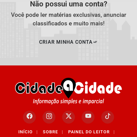
Não possui uma conta?
Você pode ler matérias exclusivas, anunciar
classificados e muito mais!
CRIAR MINHA CONTA
Termos de Uso e Privacidade
INÍCIO
|
SOBRE
|
PAINEL DO LEITOR
|