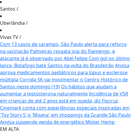
Santos
/
Uberlândia
/
Vivax TV
/
Com 13 casos de sarampo, São Paulo alerta para reforço
na vacinação
Palmeiras resgata joia do Flamengo, e
atacante já é observado por Abel Felipe
Com gol no último
lance, Botafogo bate Santos na volta do Brasileirão
Anvisa
aprova medicamentos pediátricos para lúpus e esclerose
múltipla
Corrida 5K vai movimentar o Centro Histórico de
Santos neste domingo (19)
Os hábitos que ajudam a
aumentar a testosterona naturalmente
Incidência de VSR
em crianças de até 2 anos está em queda, diz Fiocruz
Cinemark conta com experiências especiais inspiradas em
'Toy Story 5' e 'Moana' em shoppings da Grande São Paulo
Anvisa suspende venda de energético Mister Hemp
EM ALTA