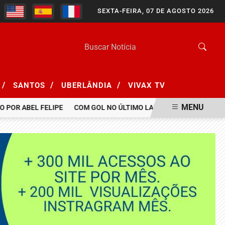
SEXTA-FEIRA, 07 DE AGOSTO 2026
/
/
/
SANTOS
UBERLÂNDIA
VIVAX TV
MENU
R ABEL FELIPE
COM GOL NO ÚLTIMO LANCE, BOTAFOGO BATE SAN