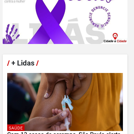
/
+ Lidas
/
SAÚDE