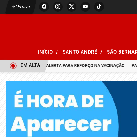
Entrar
/
/
INÍCIO
SANTO ANDRÉ
SÃO BERNA
EM ALTA
AMPO, SÃO PAULO ALERTA PARA REFORÇO NA VACINAÇÃO
PALMEI