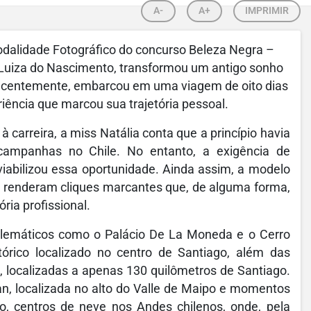
A-
A+
IMPRIMIR
modalidade Fotográfico do concurso Beleza Negra –
Luiza do Nascimento, transformou um antigo sonho
Recentemente, embarcou em uma viagem de oito dias
iência que marcou sua trajetória pessoal.
carreira, a miss Natália conta que a princípio havia
 campanhas no Chile. No entanto, a exigência de
iabilizou essa oportunidade. Ainda assim, a modelo
os renderam cliques marcantes que, de alguma forma,
ria profissional.
mblemáticos como o Palácio De La Moneda e o Cerro
órico localizado no centro de Santiago, além das
, localizadas a apenas 130 quilômetros de Santiago.
yan, localizada no alto do Valle de Maipo e momentos
o, centros de neve nos Andes chilenos, onde, pela