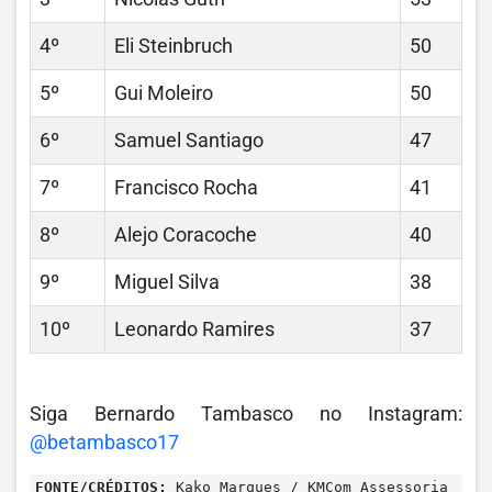
4º
Eli Steinbruch
50
5º
Gui Moleiro
50
6º
Samuel Santiago
47
7º
Francisco Rocha
41
8º
Alejo Coracoche
40
9º
Miguel Silva
38
10º
Leonardo Ramires
37
Siga Bernardo Tambasco no Instagram:
@betambasco17
FONTE/CRÉDITOS:
Kako Marques / KMCom Assessoria