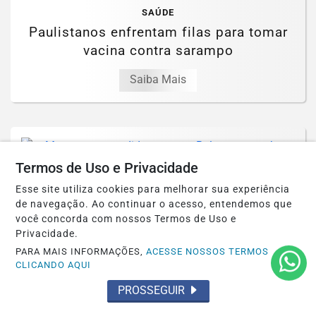
SAÚDE
Paulistanos enfrentam filas para tomar
vacina contra sarampo
Saiba Mais
Termos de Uso e Privacidade
JUSTIÇA
Esse site utiliza cookies para melhorar sua experiência
Moraes nega pedido para que Bolsonaro
de navegação. Ao continuar o acesso, entendemos que
receba filhos no Dia dos Pais
você concorda com nossos Termos de Uso e
Privacidade.
Saiba Mais
PARA MAIS INFORMAÇÕES,
ACESSE NOSSOS TERMOS
CLICANDO AQUI
PROSSEGUIR