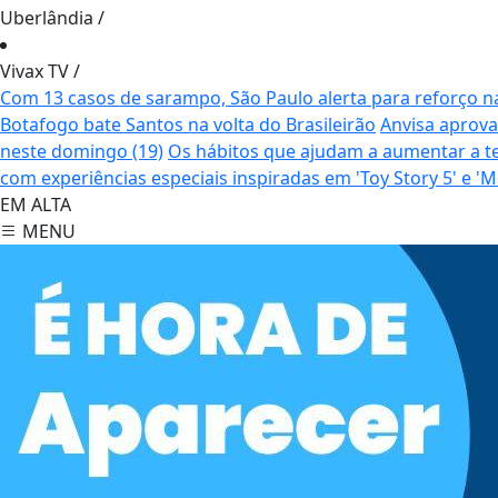
Uberlândia
/
Vivax TV
/
Com 13 casos de sarampo, São Paulo alerta para reforço n
Botafogo bate Santos na volta do Brasileirão
Anvisa aprova
neste domingo (19)
Os hábitos que ajudam a aumentar a t
com experiências especiais inspiradas em 'Toy Story 5' e
EM ALTA
MENU