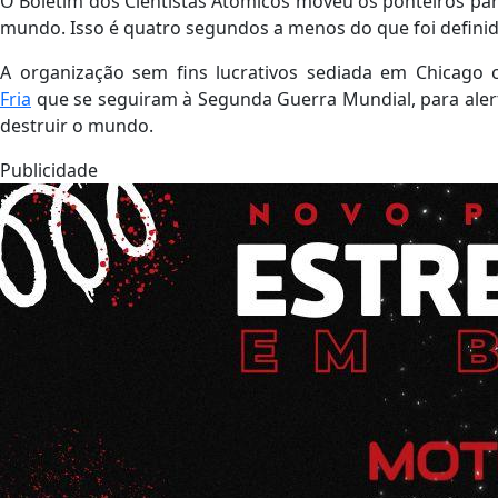
O Boletim dos Cientistas Atômicos moveu os ponteiros par
mundo. Isso é quatro segundos a menos do que foi defini
A organização sem fins lucrativos sediada em Chicago 
Fria
que se seguiram à Segunda Guerra Mundial, para aler
destruir o mundo.
Publicidade