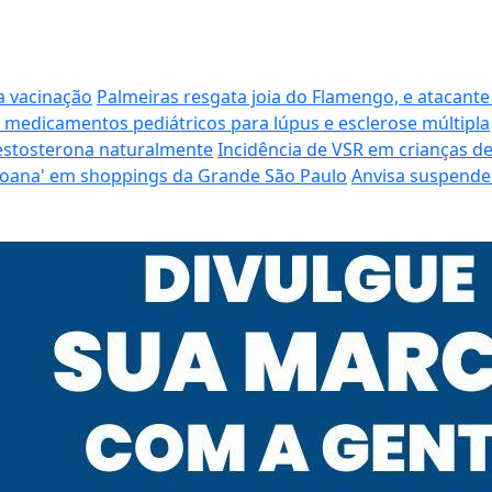
a vacinação
Palmeiras resgata joia do Flamengo, e atacante
 medicamentos pediátricos para lúpus e esclerose múltipla
estosterona naturalmente
Incidência de VSR em crianças de
 'Moana' em shoppings da Grande São Paulo
Anvisa suspende