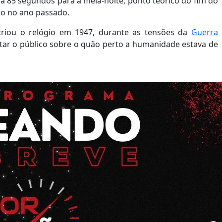
a 85 segundos para a meia-noite, ponto teórico do fim do
do no ano passado.
criou o relógio em 1947, durante as tensões da
Guerra
tar o público sobre o quão perto a humanidade estava de