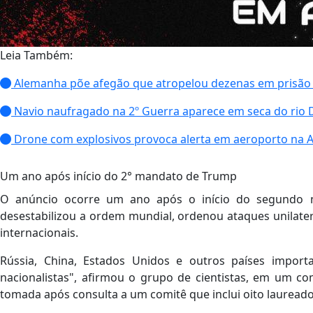
Leia Também:
Alemanha põe afegão que atropelou dezenas em prisão
Navio naufragado na 2º Guerra aparece em seca do rio
Drone com explosivos provoca alerta em aeroporto na
Um ano após início do 2° mandato de Trump
O anúncio ocorre um ano após o início do segundo
desestabilizou a ordem mundial, ordenou ataques unilater
internacionais.
Rússia, China, Estados Unidos e outros países import
nacionalistas", afirmou o grupo de cientistas, em um 
tomada após consulta a um comitê que inclui oito lauread