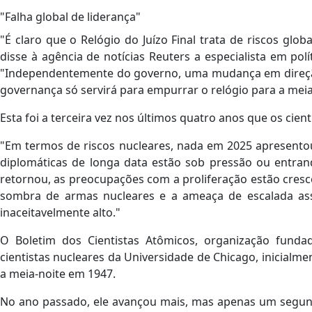
"Falha global de liderança"
"É claro que o Relógio do Juízo Final trata de riscos glob
disse à agência de notícias Reuters a especialista em polí
"Independentemente do governo, uma mudança em dire
governança só servirá para empurrar o relógio para a meia
Esta foi a terceira vez nos últimos quatro anos que os cien
"Em termos de riscos nucleares, nada em 2025 apresentou 
diplomáticas de longa data estão sob pressão ou entran
retornou, as preocupações com a proliferação estão cres
sombra de armas nucleares e a ameaça de escalada ass
inaceitavelmente alto."
O Boletim dos Cientistas Atômicos, organização fund
cientistas nucleares da Universidade de Chicago, inicialmen
a meia-noite em 1947.
No ano passado, ele avançou mais, mas apenas um segu