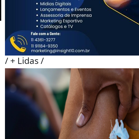
/
+ Lidas
/