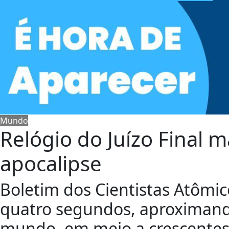
Mundo
Relógio do Juízo Final 
apocalipse
Boletim dos Cientistas Atômi
quatro segundos, aproximand
mundo, em meio a crescente