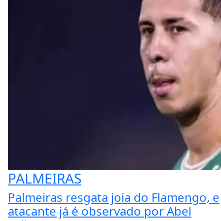
PALMEIRAS
Palmeiras resgata joia do Flamengo, e
atacante já é observado por Abel