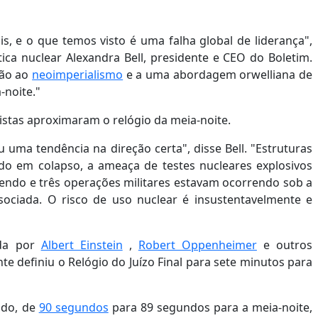
ais, e o que temos visto é uma falha global de liderança",
tica nuclear Alexandra Bell, presidente e CEO do Boletim.
ção ao
neoimperialismo
e a uma abordagem orwelliana de
-noite."
tistas aproximaram o relógio da meia-noite.
uma tendência na direção certa", disse Bell. "Estruturas
do em colapso, a ameaça de testes nucleares explosivos
cendo e três operações militares estavam ocorrendo sob a
ociada. O risco de uso nuclear é insustentavelmente e
ada por
Albert Einstein
,
Robert Oppenheimer
e outros
te definiu o Relógio do Juízo Final para sete minutos para
ndo, de
90 segundos
para 89 segundos para a meia-noite,