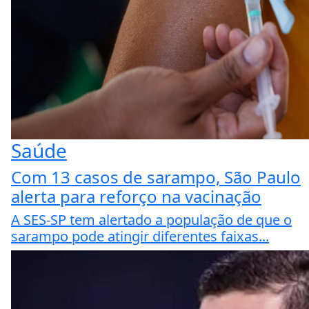
Saúde
Com 13 casos de sarampo, São Paulo
alerta para reforço na vacinação
A SES-SP tem alertado a população de que o
sarampo pode atingir diferentes faixas...