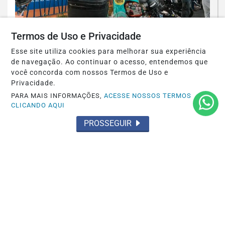
Termos de Uso e Privacidade
PONTO DE APOIO
Esse site utiliza cookies para melhorar sua experiência
Inauguração de 1º ponto de apoio em
de navegação. Ao continuar o acesso, entendemos que
São Bernardo valoriza motoristas e...
você concorda com nossos Termos de Uso e
Privacidade.
Saiba Mais
PARA MAIS INFORMAÇÕES,
ACESSE NOSSOS TERMOS
CLICANDO AQUI
PROSSEGUIR