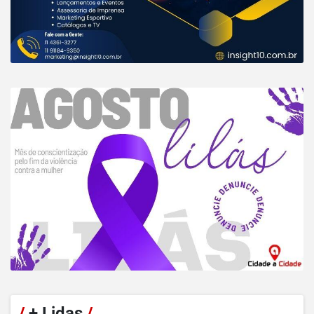
/
+ Lidas
/