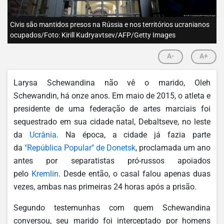
Civis são mantidos presos na Rússia e nos territórios ucranianos
ocupados/Foto: Kirill Kudryavtsev/AFP/Getty Images
A-
A+
Larysa Schewandina não vê o marido, Oleh
Schewandin, há onze anos. Em maio de 2015, o atleta e
presidente de uma federação de artes marciais foi
sequestrado em sua cidade natal, Debaltseve, no leste
da
Ucrânia
. Na época, a cidade já fazia parte
da
"República Popular" de Donetsk
, proclamada um ano
antes por separatistas pró-russos apoiados
pelo
Kremlin
. Desde então, o casal falou apenas duas
vezes, ambas nas primeiras 24 horas após a prisão.
Segundo testemunhas com quem Schewandina
conversou, seu marido foi interceptado por homens