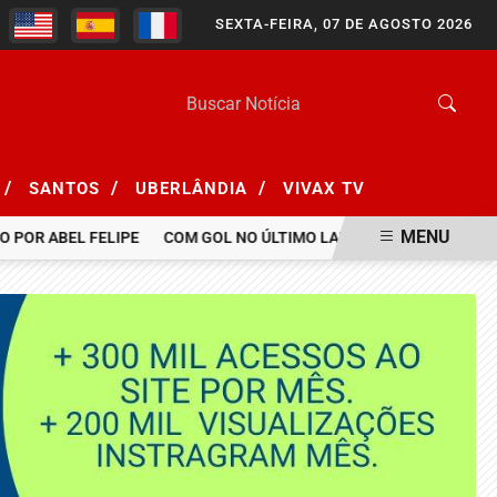
SEXTA-FEIRA, 07 DE AGOSTO 2026
/
/
/
SANTOS
UBERLÂNDIA
VIVAX TV
MENU
OR ABEL FELIPE
COM GOL NO ÚLTIMO LANCE, BOTAFOGO BATE SA