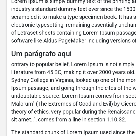
Lorem Ipsum is simply dummy text of the printing a
industry's standard dummy text ever since the 1500
scrambled it to make a type specimen book. It has sur
electronic typesetting, remaining essentially unchan
of Letraset sheets containing Lorem Ipsum passage
software like Aldus PageMaker including versions 
Um parágrafo aqui
ontrary to popular belief, Lorem Ipsum is not simply r
literature from 45 BC, making it over 2000 years ol
Sydney College in Virginia, looked up one of the mo
Ipsum passage, and going through the cites of the wo
undoubtable source. Lorem Ipsum comes from sectio
Malorum" (The Extremes of Good and Evil) by Cicero, 
theory of ethics, very popular during the Renaissanc
sit amet..", comes from a line in section 1.10.32.
The standard chunk of Lorem Ipsum used since the 1