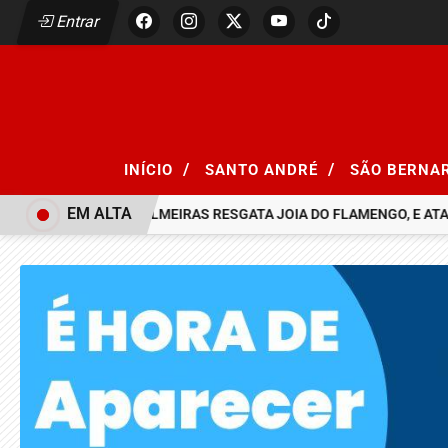
Entrar
/
/
INÍCIO
SANTO ANDRÉ
SÃO BERNA
EM ALTA
A VACINAÇÃO
PALMEIRAS RESGATA JOIA DO FLAMENGO, E ATACAN