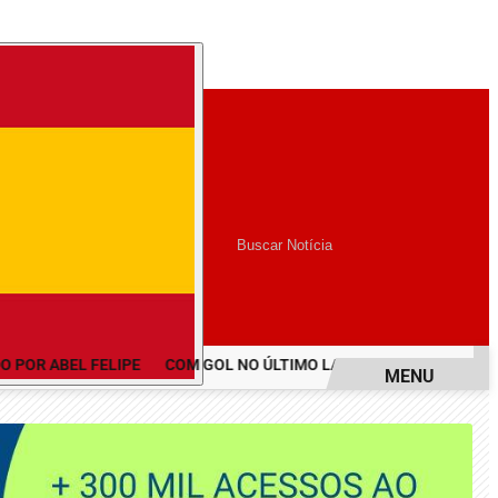
/
/
TOS
UBERLÂNDIA
 POR ABEL FELIPE
COM GOL NO ÚLTIMO LANCE, BOTAFOGO BATE 
MENU