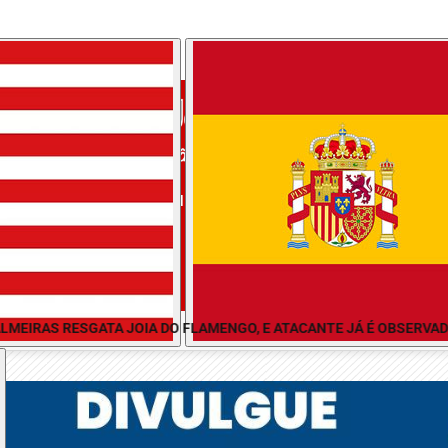
/
/
/
 CAMPO
SÃO CAETANO DO SUL
SÃO PAULO
SAN
VIVAX TV
MEIRAS RESGATA JOIA DO FLAMENGO, E ATACANTE JÁ É OBSERVADO