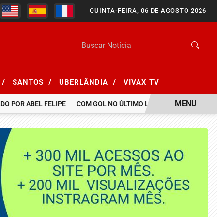
QUINTA-FEIRA, 06 DE AGOSTO 2026
/
/
/
SANTOS
UBERLÂNDIA
VIVAX TV
MENU
O POR ABEL FELIPE
COM GOL NO ÚLTIMO LANCE, BOTAFOGO BATE