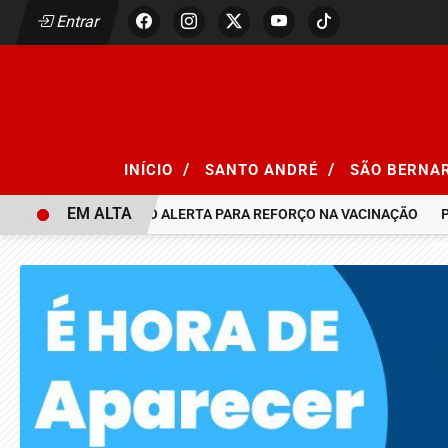
Entrar
/
/
INÍCIO
SANTO ANDRÉ
SÃO BERNA
EM ALTA
 SARAMPO, SÃO PAULO ALERTA PARA REFORÇO NA VACINAÇÃO
P