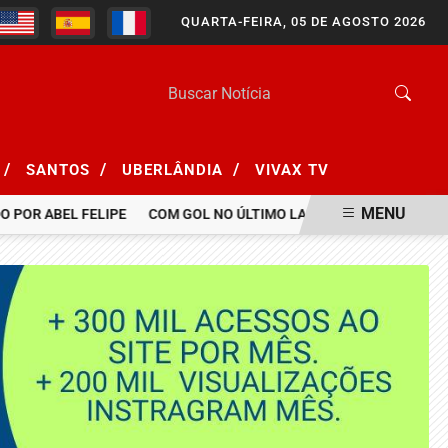
QUARTA-FEIRA, 05 DE AGOSTO 2026
/
/
/
SANTOS
UBERLÂNDIA
VIVAX TV
MENU
POR ABEL FELIPE
COM GOL NO ÚLTIMO LANCE, BOTAFOGO BATE S