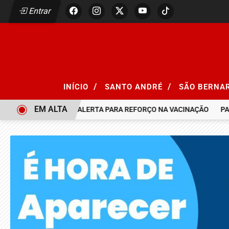
Entrar
/
/
INÍCIO
SANTO ANDRÉ
SÃO BERNA
EM ALTA
ARAMPO, SÃO PAULO ALERTA PARA REFORÇO NA VACINAÇÃO
PALM