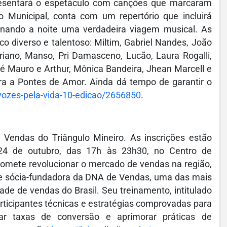
presentará o espetáculo com canções que marcaram
o Municipal, conta com um repertório que incluirá
rnando a noite uma verdadeira viagem musical. As
o diverso e talentoso: Miltim, Gabriel Nandes, João
riano, Manso, Pri Damasceno, Lucão, Laura Rogalli,
Zé Mauro e Arthur, Mônica Bandeira, Jhean Marcell e
ra a Pontes de Amor. Ainda dá tempo de garantir o
ozes-pela-vida-10-edicao/2656850
.
Vendas do Triângulo Mineiro. As inscrições estão
24 de outubro, das 17h às 23h30, no Centro de
omete revolucionar o mercado de vendas na região,
e sócia-fundadora da DNA de Vendas, uma das mais
e de vendas do Brasil. Seu treinamento, intitulado
rticipantes técnicas e estratégias comprovadas para
tar taxas de conversão e aprimorar práticas de