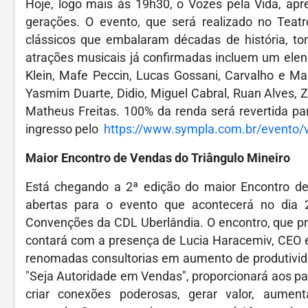
Hoje, logo mais às 19h30, o Vozes pela Vida, a
gerações. O evento, que será realizado no Teatr
clássicos que embalaram décadas de história, to
atrações musicais já confirmadas incluem um elenc
Klein, Mafe Peccin, Lucas Gossani, Carvalho e Ma
Yasmim Duarte, Didio, Miguel Cabral, Ruan Alves, 
Matheus Freitas. 100% da renda será revertida pa
ingresso pelo
https://www.sympla.com.br/evento/v
Maior Encontro de Vendas do Triângulo Mineiro
Está chegando a 2ª edição do maior Encontro de 
abertas para o evento que acontecerá no dia 
Convenções da CDL Uberlândia. O encontro, que pr
contará com a presença de Lucia Haracemiv, CEO 
renomadas consultorias em aumento de produtividad
"Seja Autoridade em Vendas", proporcionará aos pa
criar conexões poderosas, gerar valor, aumen