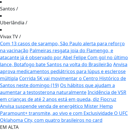
Santos
/
Uberlândia
/
Vivax TV
/
Com 13 casos de sarampo, São Paulo alerta para reforço
na vacinação
Palmeiras resgata joia do Flamengo, e
atacante já é observado por Abel Felipe
Com gol no último
lance, Botafogo bate Santos na volta do Brasileirão
Anvisa
aprova medicamentos pediátricos para lúpus e esclerose
múltipla
Corrida 5K vai movimentar o Centro Histórico de
Santos neste domingo (19)
Os hábitos que ajudam a
aumentar a testosterona naturalmente
Incidência de VSR
em crianças de até 2 anos está em queda, diz Fiocruz
Anvisa suspende venda de energético Mister Hemp
Paramount+ transmite, ao vivo e com Exclusividade O UFC
Oklahoma City, com quatro brasileiros no card
EM ALTA