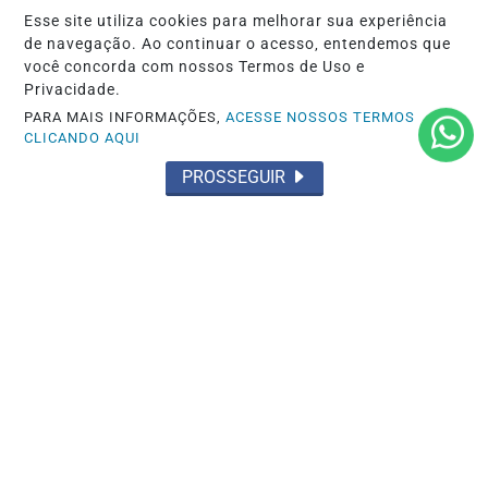
classificados e muito mais!
Esse site utiliza cookies para melhorar sua experiência
de navegação. Ao continuar o acesso, entendemos que
você concorda com nossos Termos de Uso e
CRIAR MINHA CONTA
Privacidade.
PARA MAIS INFORMAÇÕES,
ACESSE NOSSOS TERMOS
CLICANDO AQUI
PROSSEGUIR
INÍCIO
|
SOBRE
|
PAINEL DO LEITOR
|
TERMOS DE USO E PRIVACIDADE
|
FAQ
|
CONTATO