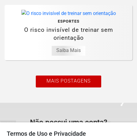
ESPORTES
O risco invisível de treinar sem
orientação
Saiba Mais
MAIS POSTAGENS
Não possui uma conta?
Você pode ler matérias exclusivas, anunciar
Termos de Uso e Privacidade